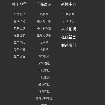
关于冠华
产品展示
新闻中心
公司简介
热敏纸
公司新闻
企业文化
电脑打印纸
行业动态
发展前景
不干胶标签
人才招聘
经营理念
医疗记录纸
在线留言
生产车间
无碳纸
联系我们
办公环境
双胶纸
生产设备
POS机纸
ATM卷纸
印刷卷纸
印刷票类
彩色卷纸
传真卷纸
热升华转印纸